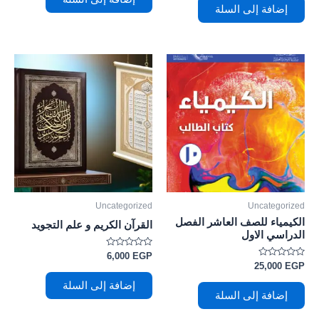
5
من
إضافة إلى السلة
5
Uncategorized
Uncategorized
الكيمياء للصف العاشر الفصل
القرآن الكريم و علم التجويد
الدراسي الاول
تم
6,000
EGP
التقييم
تم
25,000
EGP
0
التقييم
من
0
إضافة إلى السلة
5
من
إضافة إلى السلة
5