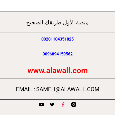
منصة الأول طريقك الصحيح
00201104351825
0096894159562
www.alawall.com
EMAIL : SAMEH@ALAWALL.COM
Y
T
F
o
w
a
u
i
c