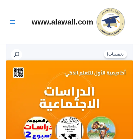
خطي
Main
لى
Menu
لمحتوى
www.alawall.com
كمية
السعر
السعر
الدراسات
تخفيضات!
الاجتماعيه
الأصلي
الحالي
الصف
الاول
هو:
هو:
الاعدادي
الفصل
150,000 EGP.
170,000 EGP.
الدراسي
الثاني