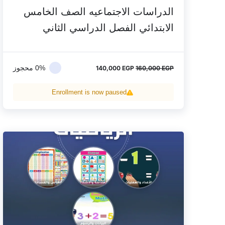
الدراسات الاجتماعيه الصف الخامس
الابتدائي الفصل الدراسي الثاني
0% محجوز
140,000
EGP
160,000
EGP
Enrollment is now paused
السعر
السعر
الأصلي
الحالي
هو:
هو:
170,000 EGP.
190,000 EGP.