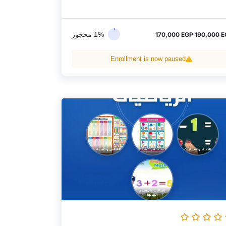
1% محجوز
170,000
EGP
190,000
E
Enrollment is now paused
السعر
السعر
الأصلي
الحالي
هو:
هو:
150,000 EGP.
170,000 EGP.