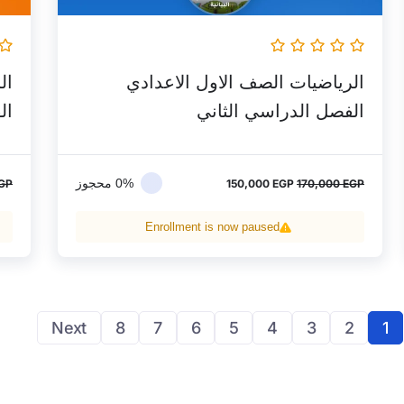
الرياضيات الصف الاول الاعدادي
ال
الفصل الدراسي الثاني
ال
0% محجوز
GP
150,000
EGP
170,000
EGP
Enrollment is now paused
Next
8
7
6
5
4
3
2
1