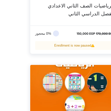
رياضيات الصف الثاني الاعدادي
فصل الدراسي الثاني
0% محجوز
150,000
EGP
170,000
E
Enrollment is now paused
السعر
السعر
الأصلي
الحالي
هو:
هو:
140,000 EGP.
160,000 EGP.