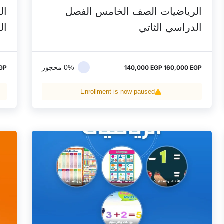
الرياضيات الصف الخامس الفصل
ال
الدراسي الثاتي
ال
0% محجوز
GP
140,000
EGP
160,000
EGP
Enrollment is now paused
السعر
السعر
الأصلي
الحالي
هو:
هو:
150,000 EGP.
170,000 EGP.