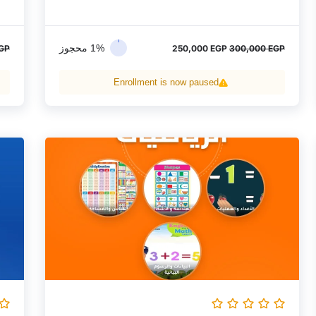
1% محجوز
GP
250,000
EGP
300,000
EGP
Enrollment is now paused
السعر
السعر
الأصلي
الحالي
هو:
هو:
140,000 EGP.
160,000 EGP.