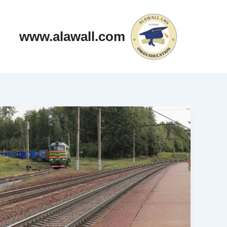
خطي
Post
لى
pagination
www.alawall.com
لمحتوى