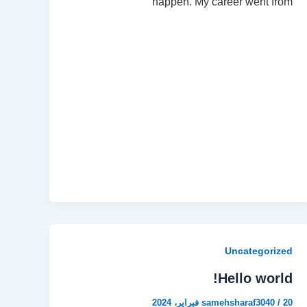
happen. My career went from
Uncategorized
Hello world!
20 فبراير، 2024
/
samehsharaf3040