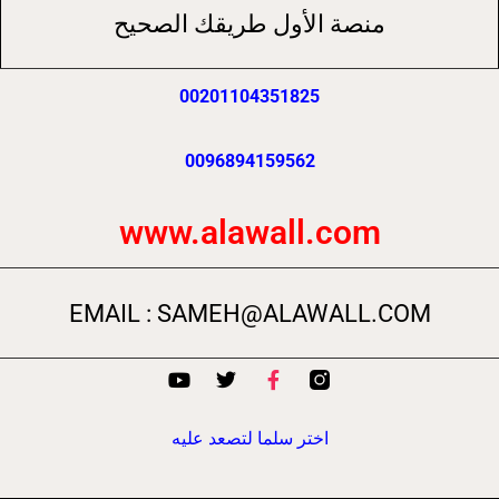
منصة الأول طريقك الصحيح
00201104351825
0096894159562
www.alawall.com
EMAIL : SAMEH@ALAWALL.COM
Y
T
F
o
w
a
u
i
c
t
t
e
اختر سلما لتصعد عليه
u
t
b
b
e
o