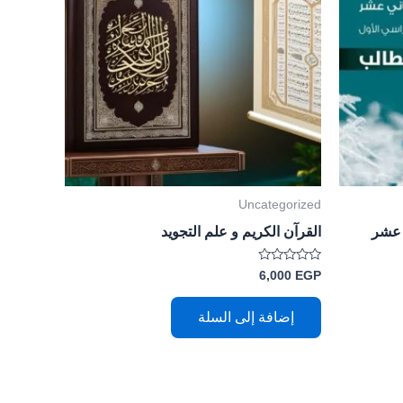
Uncategorized
 عشر
القرآن الكريم و علم التجويد
تم
6,000
EGP
التقييم
0
من
إضافة إلى السلة
5