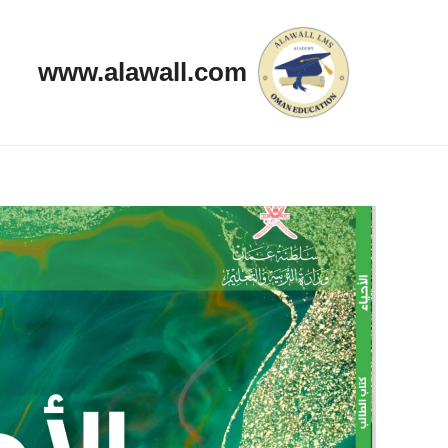
خطي
لى
www.alawall.com
لمحتوى