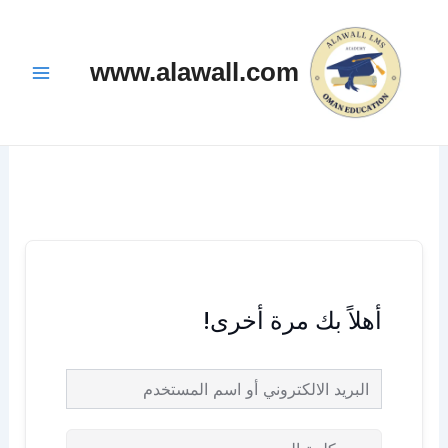
خطي
Main
لى
Menu
www.alawall.com
لمحتوى
أهلاً بك مرة أخرى!