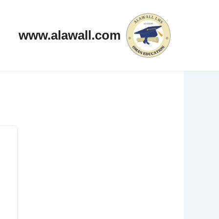
خطي
لى
www.alawall.com
لمحتوى