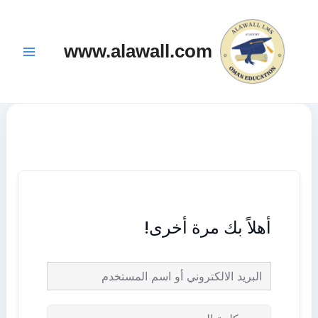
خطي
Main
لى
Menu
www.alawall.com
لمحتوى
أهلاً بك مرة أخرى!