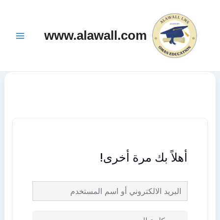
خطي
Main
لى
Menu
www.alawall.com
لمحتوى
أهلاً بك مرة أخرى!