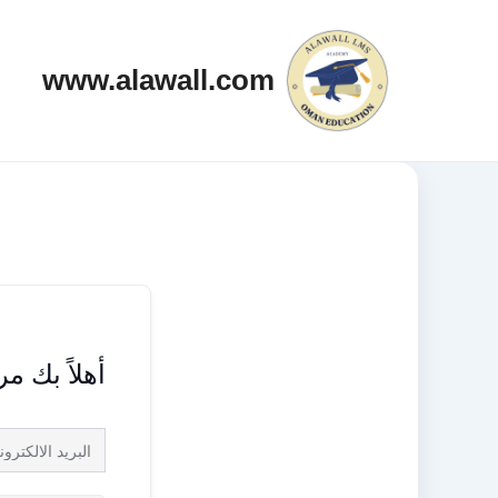
خطي
لى
www.alawall.com
لمحتوى
أهلاً بك م