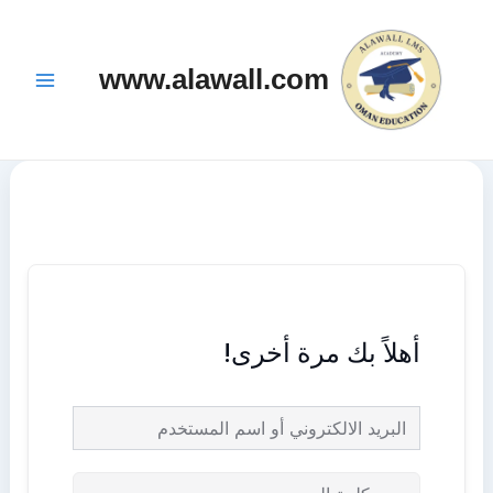
خطي
Main
لى
Menu
www.alawall.com
لمحتوى
أهلاً بك مرة أخرى!