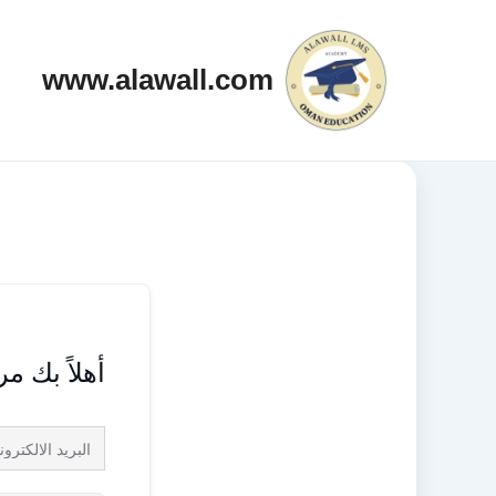
خطي
لى
www.alawall.com
لمحتوى
أهلاً بك م