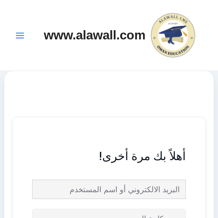
خطي
Main
لى
Menu
www.alawall.com
لمحتوى
أهلاً بك مرة أخرى!