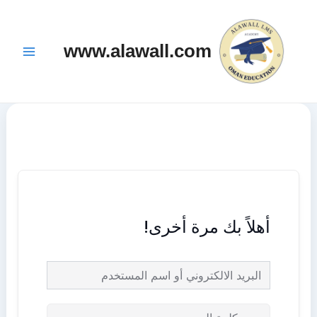
خطي
Main
لى
Menu
www.alawall.com
لمحتوى
أهلاً بك مرة أخرى!