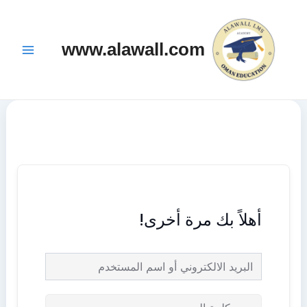
خطي
Main
لى
Menu
www.alawall.com
لمحتوى
أهلاً بك مرة أخرى!