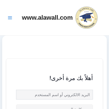
خطي
Main
لى
Menu
www.alawall.com
لمحتوى
أهلاً بك مرة أخرى!