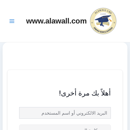
خطي
Main
لى
Menu
www.alawall.com
لمحتوى
أهلاً بك مرة أخرى!