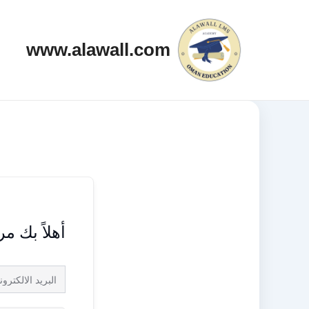
خطي
لى
www.alawall.com
لمحتوى
أهلاً بك م