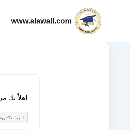
خطي
لى
www.alawall.com
لمحتوى
أهلاً بك م