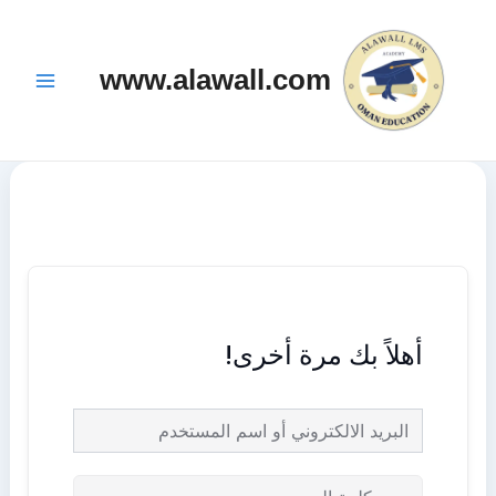
خطي
Main
لى
Menu
www.alawall.com
لمحتوى
أهلاً بك مرة أخرى!