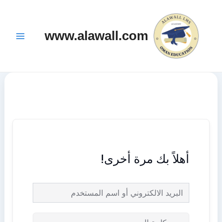
خطي
Main
لى
Menu
www.alawall.com
لمحتوى
أهلاً بك مرة أخرى!