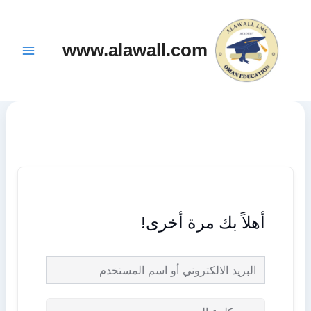
خطي
Main
لى
Menu
www.alawall.com
لمحتوى
أهلاً بك مرة أخرى!