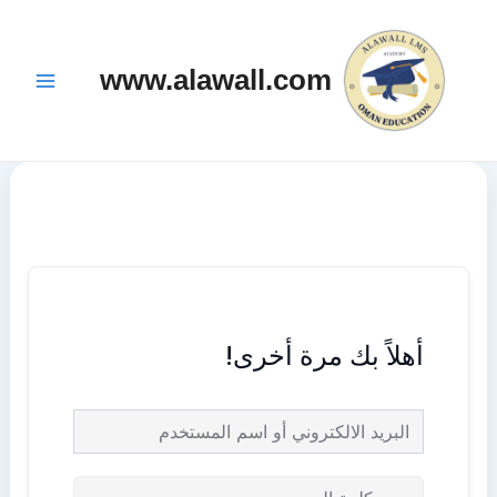
خطي
Main
لى
Menu
www.alawall.com
لمحتوى
أهلاً بك مرة أخرى!