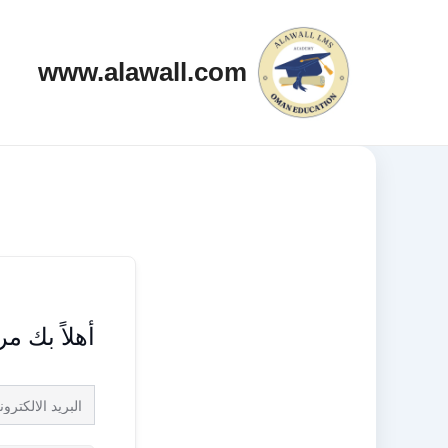
خطي
لى
www.alawall.com
لمحتوى
أهلاً بك م