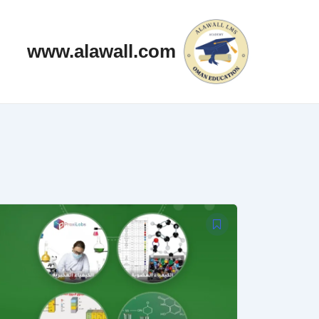
خطي
لى
www.alawall.com
لمحتوى
السعر
السعر
الأصلي
الحالي
هو:
هو:
350,000 EGP.
370,000 EGP.