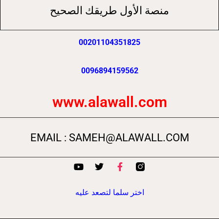
منصة الأول طريقك الصحيح
00201104351825
0096894159562
www.alawall.com
EMAIL : SAMEH@ALAWALL.COM
Y
T
F
o
w
a
u
i
c
t
t
e
اختر سلما لتصعد عليه
u
t
b
b
e
o